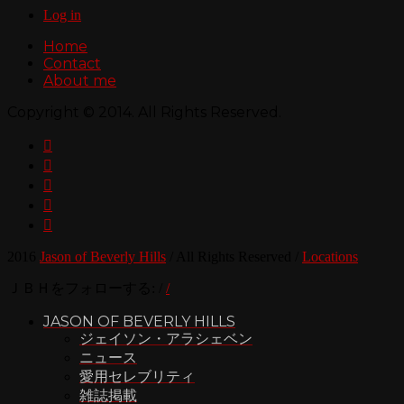
Log in
Home
Contact
About me
Copyright © 2014. All Rights Reserved.





2016
Jason of Beverly Hills
/
All Rights Reserved
/
Locations
ＪＢＨをフォローする:
/
/
JASON OF BEVERLY HILLS
ジェイソン・アラシェベン
ニュース
愛用セレブリティ
雑誌掲載