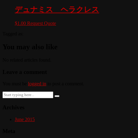
デュナミス ヘラクレス
$
1.00
Request Quote
Tagged as:
You may also like
No related articles found.
Leave a comment
You must be
logged in
to post a comment.
Search
for:
Archives
June 2015
Meta