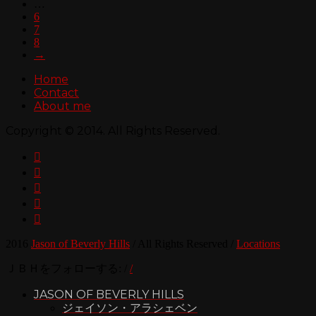
…
6
7
8
→
Home
Contact
About me
Copyright © 2014. All Rights Reserved.





2016
Jason of Beverly Hills
/
All Rights Reserved
/
Locations
ＪＢＨをフォローする:
/
/
JASON OF BEVERLY HILLS
ジェイソン・アラシェベン