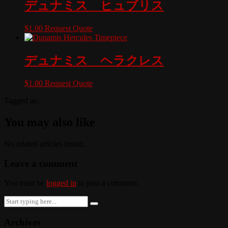
デュナミス ヒュブリス
$
1.00
Request Quote
デュナミス ヘラクレス
$
1.00
Request Quote
Tagged as:
You may also like
No related articles found.
Leave a comment
You must be
logged in
to post a comment.
Search
for:
Archives