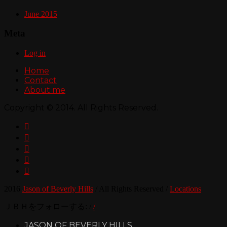
June 2015
Meta
Log in
Home
Contact
About me
Copyright © 2014. All Rights Reserved.





2016
Jason of Beverly Hills
/
All Rights Reserved
/
Locations
ＪＢＨをフォローする:
/
/
JASON OF BEVERLY HILLS