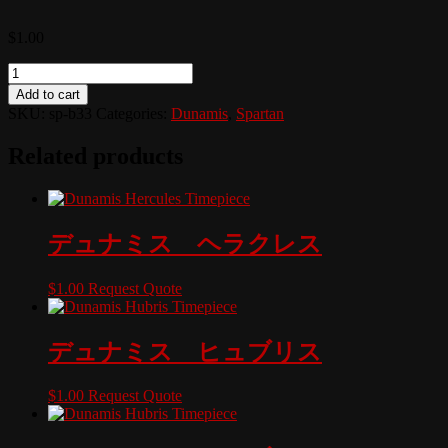
$
1.00
Quantity
Add to cart
SKU:
sp-b33
Categories:
Dunamis
,
Spartan
Related products
デュナミス ヘラクレス
$
1.00
Request Quote
デュナミス ヒュブリス
$
1.00
Request Quote