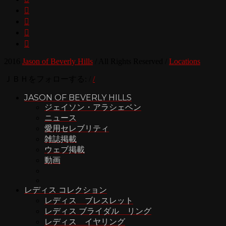




2016
Jason of Beverly Hills
/
All Rights Reserved
/
Locations
ＪＢＨをフォローする:
/
/
JASON OF BEVERLY HILLS
ジェイソン・アラシェベン
ニュース
愛用セレブリティ
雑誌掲載
ウェブ掲載
動画
レディス コレクション
レディス ブレスレット
レディス ブライダル リング
レディス イヤリング