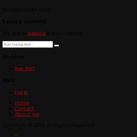
No related articles found.
Leave a comment
You must be
logged in
to post a comment.
Search
for:
Archives
June 2015
Meta
Log in
Home
Contact
About me
Copyright © 2014. All Rights Reserved.
