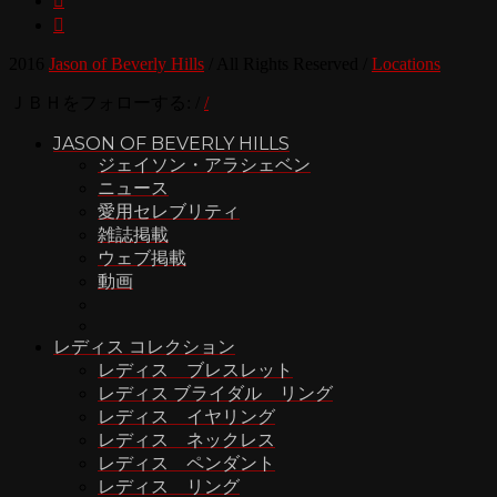


2016
Jason of Beverly Hills
/
All Rights Reserved
/
Locations
ＪＢＨをフォローする:
/
/
JASON OF BEVERLY HILLS
ジェイソン・アラシェベン
ニュース
愛用セレブリティ
雑誌掲載
ウェブ掲載
動画
レディス コレクション
レディス ブレスレット
レディス ブライダル リング
レディス イヤリング
レディス ネックレス
レディス ペンダント
レディス リング