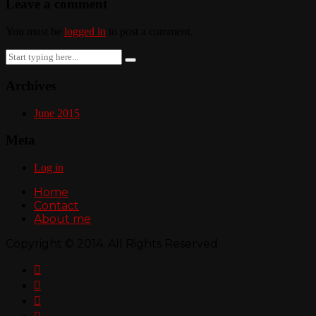
Leave a comment
You must be
logged in
to post a comment.
Search
for:
Archives
June 2015
Meta
Log in
Home
Contact
About me
Copyright © 2014. All Rights Reserved.


