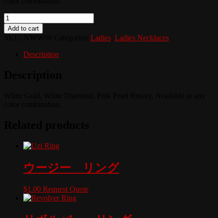
color combination.
Quantity
Add to cart
SKU:
NWW06
Categories:
Ladies
,
Ladies Necklaces
Description
Description
White Gold, White Diamond, Pink Pearl Rosary. Available in any
color combination.
Related products
ウージー リング
$
1.00
Request Quote