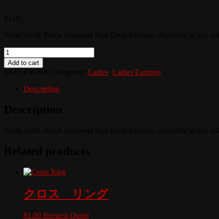
$
1.00
White Gold, Black Diamond Pear Drop Earrings. Available in any col
Quantity
Add to cart
SKU:
EWB09
Categories:
Ladies
,
Ladies Earrings
Description
Description
White Gold, Black Diamond Pear Drop Earrings. Available in any col
Related products
クロス リング
$
1.00
Request Quote