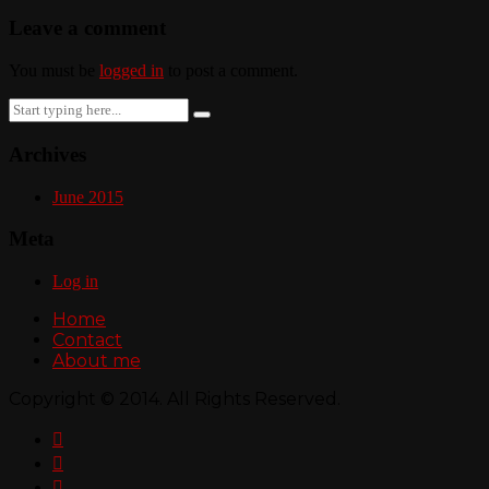
Leave a comment
You must be
logged in
to post a comment.
Search
for:
Archives
June 2015
Meta
Log in
Home
Contact
About me
Copyright © 2014. All Rights Reserved.


