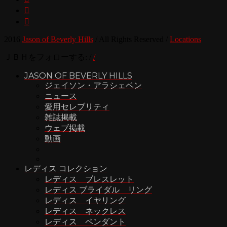


2016
Jason of Beverly Hills
/
All Rights Reserved
/
Locations
ＪＢＨをフォローする:
/
/
JASON OF BEVERLY HILLS
ジェイソン・アラシェベン
ニュース
愛用セレブリティ
雑誌掲載
ウェブ掲載
動画
レディス コレクション
レディス ブレスレット
レディス ブライダル リング
レディス イヤリング
レディス ネックレス
レディス ペンダント