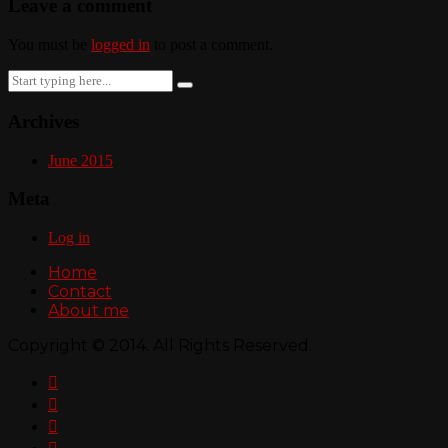
Leave a comment
You must be
logged in
to post a comment.
Search
for:
Archives
June 2015
Meta
Log in
Home
Contact
About me
Copyright © 2014. All Rights Reserved.


