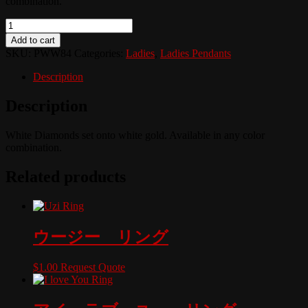
combination.
Quantity
Add to cart
SKU:
PWW84
Categories:
Ladies
,
Ladies Pendants
Description
Description
White Diamonds set onto white gold. Available in any color
combination.
Related products
ウージー リング
$
1.00
Request Quote