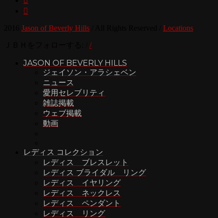


2016
Jason of Beverly Hills
/
All Rights Reserved
/
Locations
ＪＢＨをフォローする:
/
/
JASON OF BEVERLY HILLS
ジェイソン・アラシェベン
ニュース
愛用セレブリティ
雑誌掲載
ウェブ掲載
動画
レディス コレクション
レディス ブレスレット
レディス ブライダル リング
レディス イヤリング
レディス ネックレス
レディス ペンダント
レディス リング