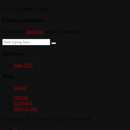
No related articles found.
Leave a comment
You must be
logged in
to post a comment.
Search
for:
Archives
June 2015
Meta
Log in
Home
Contact
About me
Copyright © 2014. All Rights Reserved.
