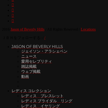




2016
Jason of Beverly Hills
/
All Rights Reserved
/
Locations
ＪＢＨをフォローする:
/
/
JASON OF BEVERLY HILLS
ジェイソン・アラシェベン
ニュース
愛用セレブリティ
雑誌掲載
ウェブ掲載
動画
レディス コレクション
レディス ブレスレット
レディス ブライダル リング
レディス イヤリング