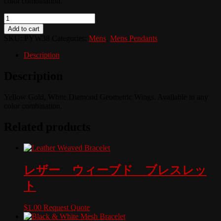
color combination.
Quantity
Add to cart
SKU:
PYW38
Categories:
Mens
,
Mens Pendants
Description
Description
Yellow Gold, White Diamond Geometric Wings. Available in any
color combination.
Related products
レザー ウィーブド ブレスレッ
ト
$
1.00
Request Quote