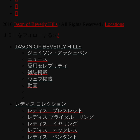


2016
Jason of Beverly Hills
/
All Rights Reserved
/
Locations
ＪＢＨをフォローする:
/
/
JASON OF BEVERLY HILLS
ジェイソン・アラシェベン
ニュース
愛用セレブリティ
雑誌掲載
ウェブ掲載
動画
レディス コレクション
レディス ブレスレット
レディス ブライダル リング
レディス イヤリング
レディス ネックレス
レディス ペンダント