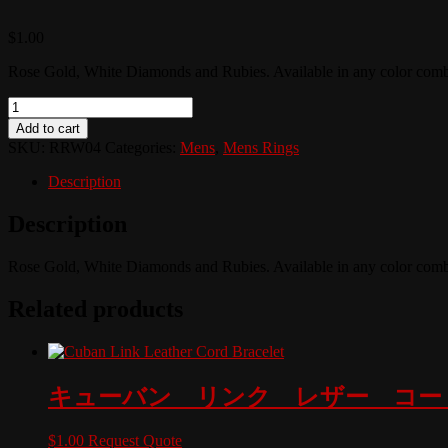
$
1.00
Rose Gold, White Diamonds and Rubies. Available in any color comb
Quantity
Add to cart
SKU:
RRW04
Categories:
Mens
,
Mens Rings
Description
Description
Rose Gold, White Diamonds and Rubies. Available in any color comb
Related products
キューバン リンク レザー コー
$
1.00
Request Quote