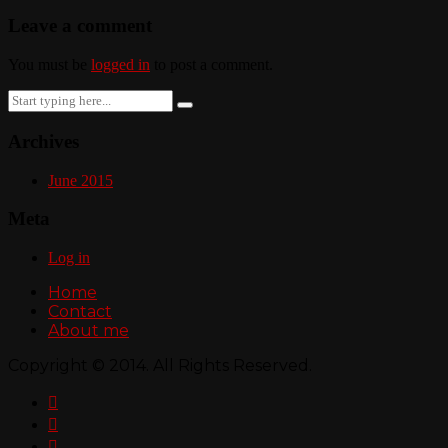
Leave a comment
You must be
logged in
to post a comment.
Search
for:
Archives
June 2015
Meta
Log in
Home
Contact
About me
Copyright © 2014. All Rights Reserved.


