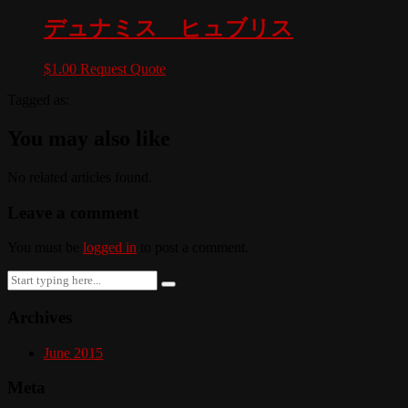
デュナミス ヒュブリス
$
1.00
Request Quote
Tagged as:
You may also like
No related articles found.
Leave a comment
You must be
logged in
to post a comment.
Search
for:
Archives
June 2015
Meta