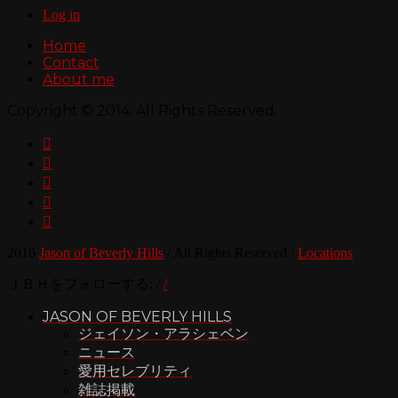
Log in
Home
Contact
About me
Copyright © 2014. All Rights Reserved.





2016
Jason of Beverly Hills
/
All Rights Reserved
/
Locations
ＪＢＨをフォローする:
/
/
JASON OF BEVERLY HILLS
ジェイソン・アラシェベン
ニュース
愛用セレブリティ
雑誌掲載