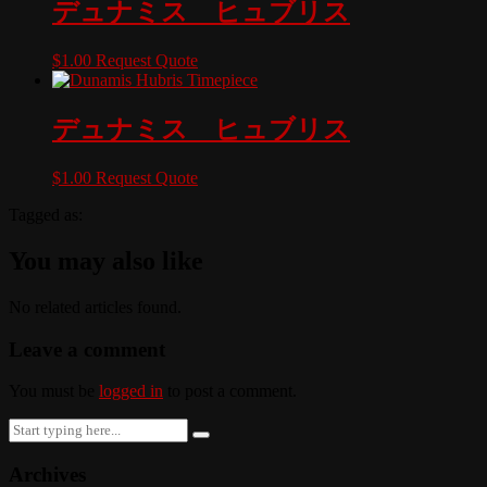
デュナミス ヒュブリス
$
1.00
Request Quote
デュナミス ヒュブリス
$
1.00
Request Quote
Tagged as:
You may also like
No related articles found.
Leave a comment
You must be
logged in
to post a comment.
Search
for:
Archives