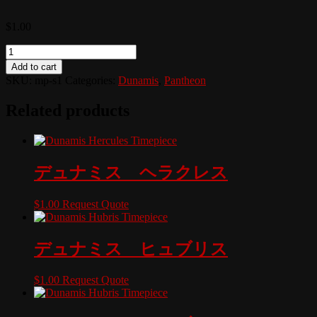
$
1.00
Quantity
Add to cart
SKU:
mp-s1
Categories:
Dunamis
,
Pantheon
Related products
デュナミス ヘラクレス
$
1.00
Request Quote
デュナミス ヒュブリス
$
1.00
Request Quote