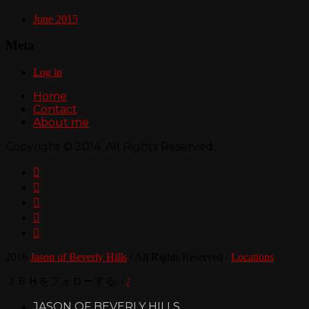
June 2015
Meta
Log in
Home
Contact
About me
Copyright © 2014. All Rights Reserved.





2016
Jason of Beverly Hills
/
All Rights Reserved
/
Locations
ＪＢＨをフォローする:
/
/
JASON OF BEVERLY HILLS