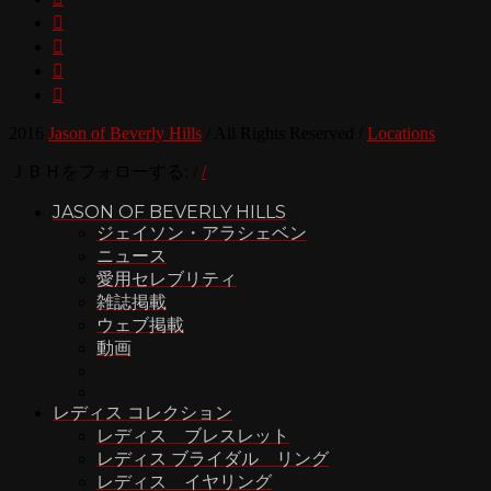




2016
Jason of Beverly Hills
/
All Rights Reserved
/
Locations
ＪＢＨをフォローする:
/
/
JASON OF BEVERLY HILLS
ジェイソン・アラシェベン
ニュース
愛用セレブリティ
雑誌掲載
ウェブ掲載
動画
レディス コレクション
レディス ブレスレット
レディス ブライダル リング
レディス イヤリング