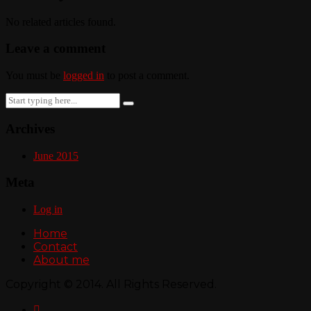
No related articles found.
Leave a comment
You must be
logged in
to post a comment.
Search
for:
Archives
June 2015
Meta
Log in
Home
Contact
About me
Copyright © 2014. All Rights Reserved.
