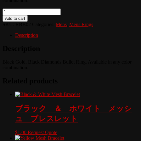
combination.
Quantity
Add to cart
SKU:
RBB02
Categories:
Mens
,
Mens Rings
Description
Description
Black Gold, Black Diamonds Bullet Ring. Available in any color
combination.
Related products
ブラック ＆ ホワイト メッシ
ュ ブレスレット
$
1.00
Request Quote