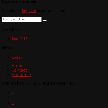
Leave a comment
You must be
logged in
to post a comment.
Search
for:
Archives
June 2015
Meta
Log in
Home
Contact
About me
Copyright © 2014. All Rights Reserved.


