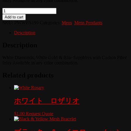
Inlay Available in any color combination.
Quantity
Add to cart
SKU:
PWWBS199
Categories:
Mens
,
Mens Pendants
Description
Description
White Diamonds, White Gold & Blue Sapphires with Carbon Fiber
Inlay Available in any color combination.
Related products
ホワイト ロザリオ
$
1.00
Request Quote