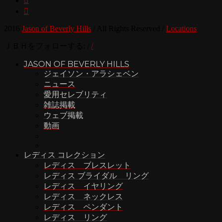


2016
Jason of Beverly Hills
/
All Rights Reserved
/
Locations
ＪＢＨをフォローする:
/
/
JASON OF BEVERLY HILLS
ジェイソン・アラシェベン
ニュース
愛用セレブリティ
雑誌掲載
ウェブ掲載
動画
レディス コレクション
レディス ブレスレット
レディス ブライダル リング
レディス イヤリング
レディス ネックレス
レディス ペンダント
レディス リング