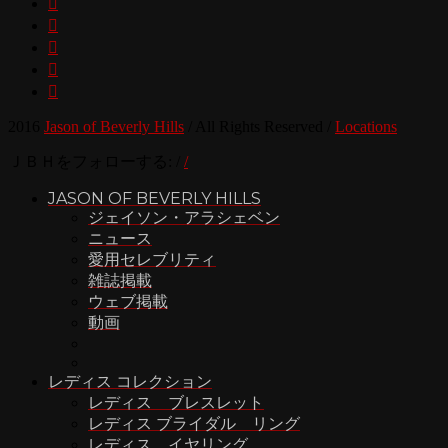





2016
Jason of Beverly Hills
/
All Rights Reserved
/
Locations
ＪＢＨをフォローする:
/
/
JASON OF BEVERLY HILLS
ジェイソン・アラシェベン
ニュース
愛用セレブリティ
雑誌掲載
ウェブ掲載
動画
レディス コレクション
レディス ブレスレット
レディス ブライダル リング
レディス イヤリング