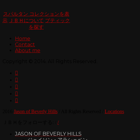
スパルタン コレクションを表
示
ＪＢＨについて
ブティック
を探す
Home
Contact
About me
Copyright © 2014. All Rights Reserved.





2016
Jason of Beverly Hills
/
All Rights Reserved
/
Locations
ＪＢＨをフォローする:
/
/
JASON OF BEVERLY HILLS
ジェイソン・アラシェベン