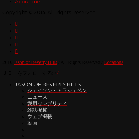
About me
Copyright © 2014. All Rights Reserved.





2016
Jason of Beverly Hills
/
All Rights Reserved
/
Locations
ＪＢＨをフォローする:
/
/
JASON OF BEVERLY HILLS
ジェイソン・アラシェベン
ニュース
愛用セレブリティ
雑誌掲載
ウェブ掲載
動画