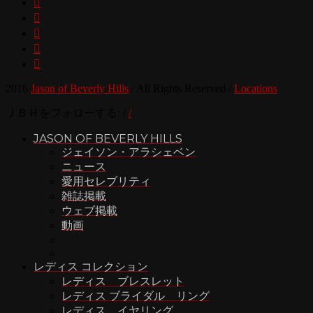





2016
Jason of Beverly Hills
/
All Rights Reserved
/
Locations
ＪＢＨをフォローする:
/
/
JASON OF BEVERLY HILLS
ジェイソン・アラシェベン
ニュース
愛用セレブリティ
雑誌掲載
ウェブ掲載
動画
レディス コレクション
レディス ブレスレット
レディス ブライダル リング
レディス イヤリング